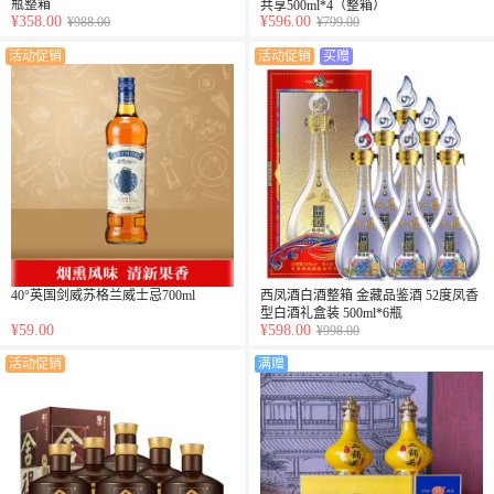
瓶整箱
共享500ml*4（整箱）
¥358.00
¥596.00
¥988.00
¥799.00
活动促销
活动促销
买赠
40°英国剑威苏格兰威士忌700ml
西凤酒白酒整箱 金藏品鉴酒 52度凤香
型白酒礼盒装 500ml*6瓶
¥59.00
¥598.00
¥998.00
活动促销
满赠