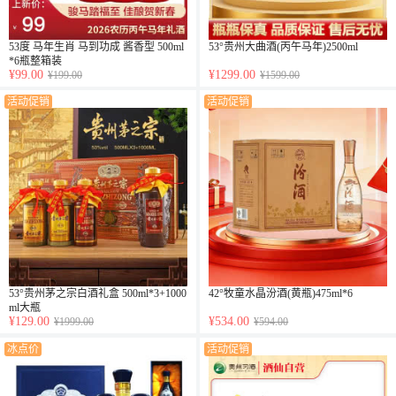
53度 马年生肖 马到功成 酱香型 500ml
53°贵州大曲酒(丙午马年)2500ml
*6瓶整箱装
¥99.00
¥1299.00
¥199.00
¥1599.00
活动促销
活动促销
53°贵州茅之宗白酒礼盒 500ml*3+1000
42°牧童水晶汾酒(黄瓶)475ml*6
ml大瓶
¥129.00
¥534.00
¥1999.00
¥594.00
冰点价
活动促销