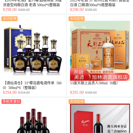
【2014年老酒】金六福 超级绵柔 50度
2022年老酒 53°贵州杜酱 利群1 酱香型
浓香型纯粮白酒 老酒 500ml*6整箱装
白酒 口粮酒500ml*6瓶整箱装
¥298.00
¥298.00
¥488.00
¥588.00
活动促销
活动促销
【酒仙清仓】33°椰岛鹿龟酒传承（60
53度天朝上品贵人500ml（6瓶）
0）500ml*6（整箱装）
¥294.00
¥295.00
¥354.00
¥588.00
手机专享价
活动促销