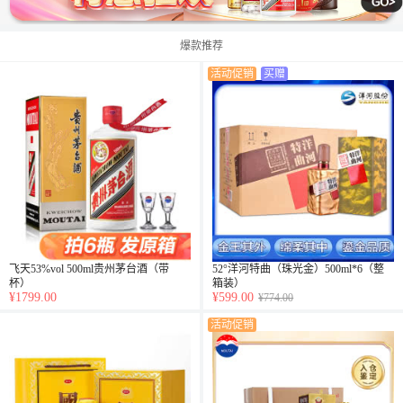
爆款推荐
活动促销
买赠
飞天53%vol 500ml贵州茅台酒（带
52°洋河特曲（珠光金）500ml*6（整
杯）
箱装）
¥1799.00
¥599.00
¥774.00
活动促销