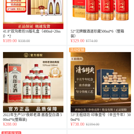
41.8°双沟君坊16版礼盒（480ml+20m
52°沱牌馥酒道珍藏500ml*6（整箱
l）*2
装）
¥189.00
¥329.00
¥338.00
¥774.00
活动促销
2022年生产53°夜郎老酒 酱香型白酒 5
53°王祖烧坊·印象壹号（辛丑牛年）50
00ml*6(整箱装)
0ml*6
¥288.00
¥738.00
¥2394.00
手机专享价