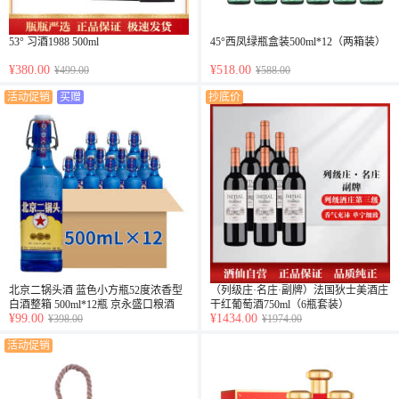
53° 习酒1988 500ml
45°西凤绿瓶盒装500ml*12（两箱装）
¥380.00
¥518.00
¥499.00
¥588.00
活动促销
买赠
抄底价
北京二锅头酒 蓝色小方瓶52度浓香型
（列级庄·名庄·副牌）法国狄士美酒庄
白酒整箱 500ml*12瓶 京永盛口粮酒
干红葡萄酒750ml（6瓶套装）
¥99.00
¥1434.00
¥398.00
¥1974.00
活动促销