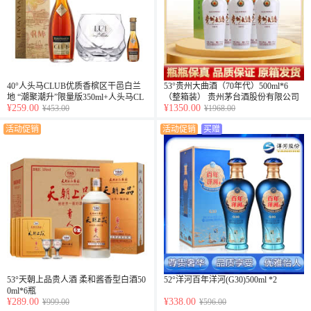
40°人头马CLUB优质香槟区干邑白兰
53°贵州大曲酒（70年代）500ml*6
地 “潮聚潮升”限量版350ml+人头马CL
（整箱装） 贵州茅台酒股份有限公司
¥259.00
¥1350.00
UB干邑杯+ 40°法国人头马CLUB干邑
¥453.00
出品
¥1968.00
白兰地30ml（乐享）
活动促销
活动促销
买赠
53°天朝上品贵人酒 柔和酱香型白酒50
52°洋河百年洋河(G30)500ml *2
0ml*6瓶
¥289.00
¥338.00
¥999.00
¥596.00