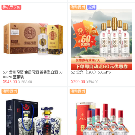
手机专享价
活动促销
返券
53° 贵州习酒 金质习酒 酱香型白酒 50
52°全兴（1988）500ml*6
0ml*6 整箱装
¥945.00
¥299.00
¥1988.00
¥594.00
活动促销
活动促销