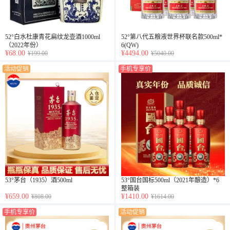
52°白水杜康青花扁纹龙壶酒1000ml
52°第八代五粮液世界杯联名款500ml*
（2022年份）
6(QW)
¥68.00
¥4494.00
¥199.00
¥5040.00
活动促销
手机专享价
53°茅台（1935）酒500ml
53°国台国标500ml（2021年酿造）*6
整箱装
¥659.00
¥1410.00
¥808.00
¥1614.00
手机专享价
活动促销