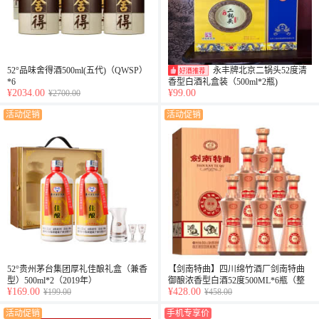
52°品味舍得酒500ml(五代)（QWSP）
永丰牌北京二锅头52度清
*6
香型白酒礼盒装（500ml*2瓶)
¥2034.00
¥99.00
¥2700.00
活动促销
活动促销
52°贵州茅台集团厚礼佳酿礼盒（兼香
【剑南特曲】四川绵竹酒厂剑南特曲
型）500ml*2（2019年）
御酿浓香型白酒52度500ML*6瓶（整
¥169.00
¥428.00
¥199.00
箱）
¥458.00
活动促销
手机专享价