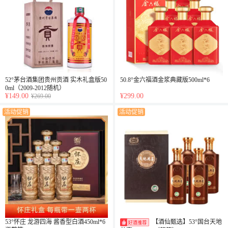
52°茅台酒集团贵州贡酒 实木礼盒版50
50.8°金六福酒金浆典藏版500ml*6
0ml（2009-2012随机）
¥149.00
¥299.00
¥269.00
活动促销
活动促销
53°怀庄 龙游四海 酱香型白酒450ml*6
【酒仙甄选】53°国台天地