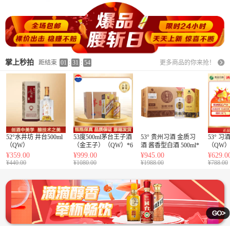
掌上秒拍
距结束
01
:
31
:
52
更多商品的你来抢！
52°水井坊 井台500ml
53度500ml茅台王子酒
53° 贵州习酒 金质习
53° 习
（QW）
（金王子）（QW）*6
酒 酱香型白酒 500ml*
（QW
6 整箱装
¥359.00
¥999.00
¥945.00
¥629.0
¥440.00
¥1080.00
¥1988.00
¥788.00