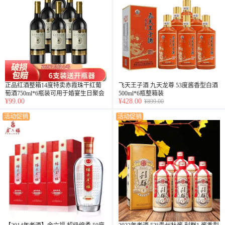
正品红酒整箱14度特卖赤霞珠干红葡
飞天王子酒 九天龙尊 53度酱香型白酒
萄酒750ml*6瓶装可用于婚宴生日聚会
500ml*6瓶整箱装
¥99.00
¥428.00
送礼用酒
¥899.00
活动促销
活动促销