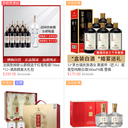
手机专享价
活动促销
法国詹姆斯公爵精选干红葡萄酒750ml
53°茅台镇民族酒业 聚酱师（匠人）酱
*12+酒具精美大礼包
香型纯粮白酒500ml*6瓶 整箱
¥299.00
¥179.00
¥1114.00
¥510.00
抄底价
买赠
活动促销