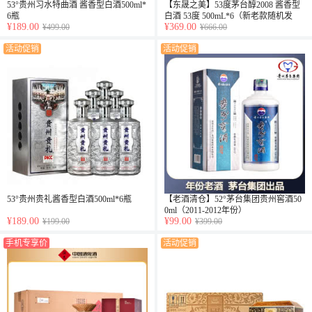
53°贵州习水特曲酒 酱香型白酒500ml*
【东晟之美】53度茅台醇2008 酱香型
6瓶
白酒 53度 500mL*6（新老款随机发
¥189.00
¥369.00
¥499.00
货）
¥666.00
活动促销
活动促销
53°贵州贵礼酱香型白酒500ml*6瓶
【老酒清仓】52°茅台集团贵州窖酒50
0ml（2011-2012年份）
¥189.00
¥99.00
¥199.00
¥399.00
手机专享价
活动促销