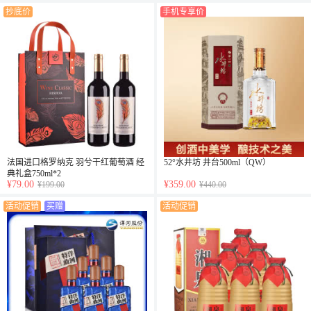
抄底价
手机专享价
法国进口格罗纳克 羽兮干红葡萄酒 经
52°水井坊 井台500ml（QW）
典礼盒750ml*2
¥79.00
¥359.00
¥199.00
¥440.00
活动促销
买赠
活动促销