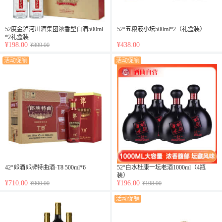
52度金泸河川酒集团浓香型白酒500ml
52°五粮液小坛500ml*2（礼盒装）
*2礼盒装
¥198.00
¥438.00
¥899.00
活动促销
活动促销
42°郎酒郎牌特曲酒·T8 500ml*6
52°白水杜康一坛老酒1000ml（4瓶
装）
¥710.00
¥196.00
¥900.00
¥198.00
活动促销