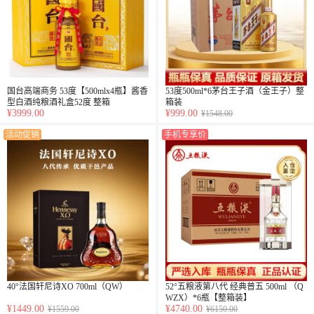
国台高端商务 53度【500mlx4瓶】酱香
53度500ml*6茅台王子酒（金王子）整
型白酒纯粮酒礼盒52度 整箱
箱装
¥3999.00
¥999.00
¥1548.00
活动促销
手机专享价
40°法国轩尼诗XO 700ml（QW）
52°五粮液第八代 经典普五 500ml （Q
WZX）*6瓶【整箱装】
¥1449.00
¥4740.00
¥1559.00
¥6150.00