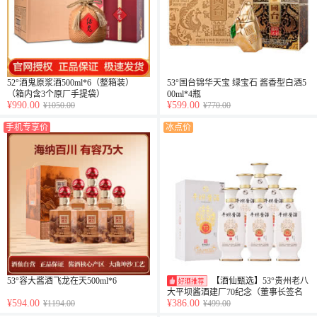
52°酒鬼原浆酒500ml*6（整箱装）
53°国台锦华天宝 绿宝石 酱香型白酒5
（箱内含3个原厂手提袋）
00ml*4瓶
¥990.00
¥599.00
¥1050.00
¥770.00
手机专享价
冰点价
53°容大酱酒飞龙在天500ml*6
【酒仙甄选】53°贵州老八
大平坝酱酒建厂70纪念（董事长签名
¥594.00
¥386.00
¥1194.00
¥499.00
版）500ml*6整箱