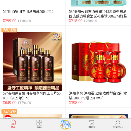
52°川酒集团老川酒陈藏500ml*12
53°贵州夜郎古酒荣耀1915酱香型白酒
固态酿造粮食酒送礼宴请500ml*4瓶整
¥299.00
¥218.00
¥1188.00
箱装
¥2688.00
活动促销
53°贵州茅台集团贵州老窖匠工壹号50
泸州老窖 泸州福 52度浓香型白酒礼盒
0ml（2021年）*6
装 500ml*2瓶 2017年产
¥649.00
¥398.00
¥1794.00
活动促销