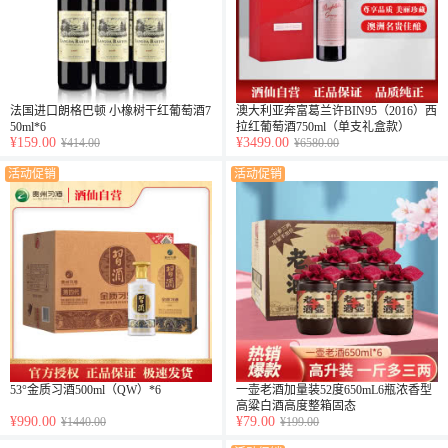
法国进口朗格巴顿 小橡树干红葡萄酒7
澳大利亚奔富葛兰许BIN95（2016）西
50ml*6
拉红葡萄酒750ml（单支礼盒款）
¥159.00
¥3499.00
¥414.00
¥6580.00
活动促销
活动促销
53°金质习酒500ml（QW）*6
一壶老酒加量装52度650mL6瓶浓香型
高粱白酒高度整箱固态
¥990.00
¥79.00
¥1440.00
¥199.00