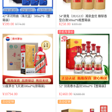
42°洋河特曲（珠光蓝）500ml*6（整
54°酒鬼（JIUGUI）湘泉盒优 馥郁香
箱装）
型白酒500ml*6瓶整箱装
¥599.00
¥258.00
¥774.00
¥399.00
手机专享价
53度茅台飞天酒500ml*6(原箱装)
52° 剑南春水晶剑500ml*6【整箱装】
¥10794.00
¥2460.00
¥2688.00
活动促销
活动促销