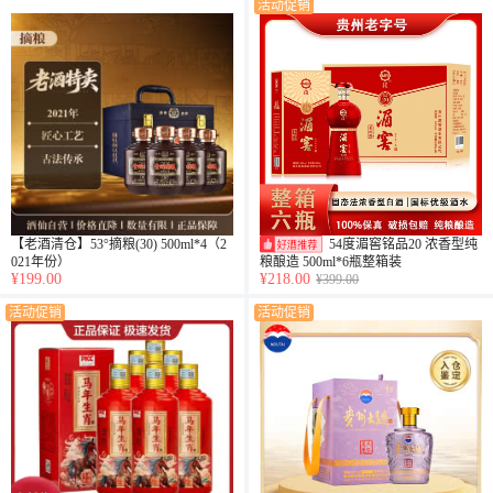
活动促销
【老酒清仓】53°摘粮(30) 500ml*4（2
54度湄窖铭品20 浓香型纯
021年份）
粮酿造 500ml*6瓶整箱装
¥199.00
¥218.00
¥399.00
活动促销
活动促销