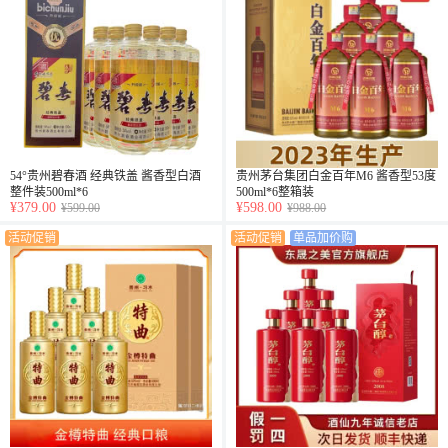
54°贵州碧春酒 经典铁盖 酱香型白酒
贵州茅台集团白金百年M6 酱香型53度
整件装500ml*6
500ml*6整箱装
¥379.00
¥598.00
¥599.00
¥988.00
活动促销
活动促销
单品加价购