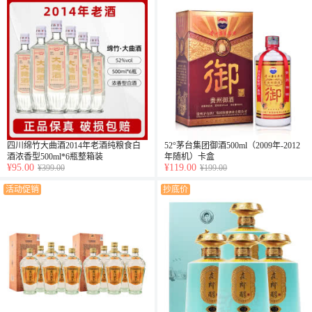
四川绵竹大曲酒2014年老酒纯粮食白
52°茅台集团御酒500ml（2009年-2012
酒浓香型500ml*6瓶整箱装
年随机）卡盒
¥95.00
¥119.00
¥399.00
¥199.00
活动促销
抄底价