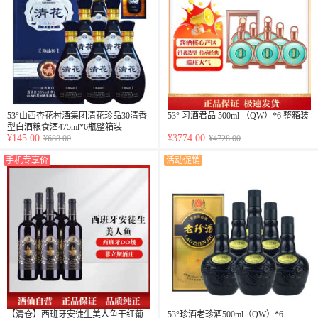
53°山西杏花村酒集团清花珍品30清香
53° 习酒君品 500ml （QW）*6 整箱装
型白酒粮食酒475ml*6瓶整箱装
¥145.00
¥3774.00
¥688.00
¥4728.00
手机专享价
活动促销
【清仓】西班牙安徒生美人鱼干红葡
53°珍酒老珍酒500ml（QW）*6