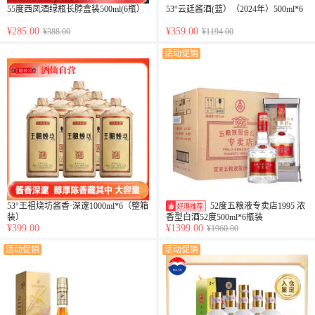
55度西凤酒绿瓶长脖盒装500ml(6瓶）
53°云廷酱酒(蓝）（2024年）500ml*6
¥285.00
¥359.00
¥388.00
¥1194.00
活动促销
53°王祖烧坊酱香·深邃1000ml*6（整箱
52度五粮液专卖店1995 浓
装）
香型白酒52度500ml*6瓶装
¥399.00
¥1399.00
¥1960.00
活动促销
活动促销