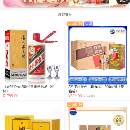
爆款推荐
活动促销
买赠
飞天53%vol 500ml贵州茅台酒（带
52°洋河特曲（珠光金）500ml*6（整
杯）
箱装）
¥1799.00
¥599.00
¥774.00
活动促销