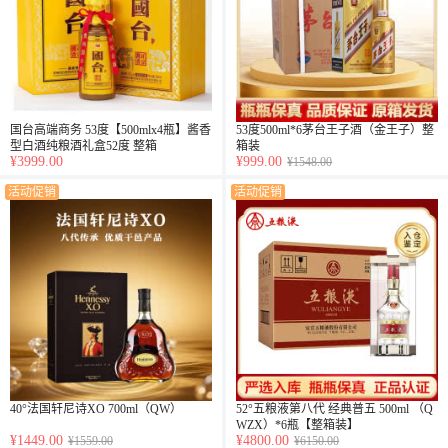
国台高端商务 53度【500mlx4瓶】酱香
53度500ml*6茅台王子酒（金王子）整
型白酒纯粮酒礼盒52度 整箱
箱装
¥3999.00
¥999.00
¥1548.00
活动促销
活动促销
40°法国轩尼诗XO 700ml（QW）
52°五粮液第八代 经典普五 500ml （Q
WZX）*6瓶【整箱装】
¥1449.00
¥4800.00
¥1559.00
¥6150.00