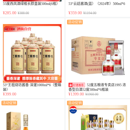
55度西凤酒绿瓶长脖盒装500ml(6瓶）
53°云廷酱酒(蓝）（2024年）500ml*6
¥285.00
¥359.00
¥388.00
¥1194.00
活动促销
53°王祖烧坊酱香·深邃1000ml*6（整箱
52度五粮液专卖店1995 浓
装）
香型白酒52度500ml*6瓶装
¥399.00
¥1399.00
¥1960.00
活动促销
活动促销