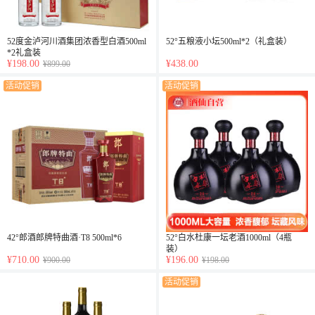
52度金泸河川酒集团浓香型白酒500ml
52°五粮液小坛500ml*2（礼盒装）
*2礼盒装
¥198.00
¥438.00
¥899.00
活动促销
活动促销
42°郎酒郎牌特曲酒·T8 500ml*6
52°白水杜康一坛老酒1000ml（4瓶
装）
¥710.00
¥196.00
¥900.00
¥198.00
活动促销