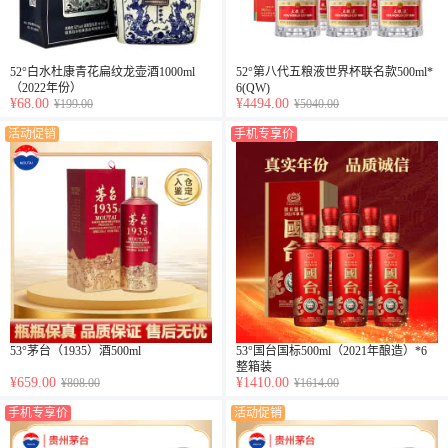
52°白水杜康青花扁纹龙壶酒1000ml
52°第八代五粮液世界杯联名款500ml*
（2022年份）
6(QW)
¥68.00
¥4494.00
¥199.00
¥5040.00
活动促销
手机专享价
53°茅台（1935）酒500ml
53°国台国标500ml（2021年酿造）*6
整箱装
¥659.00
¥1410.00
¥808.00
¥1614.00
手机专享价
活动促销