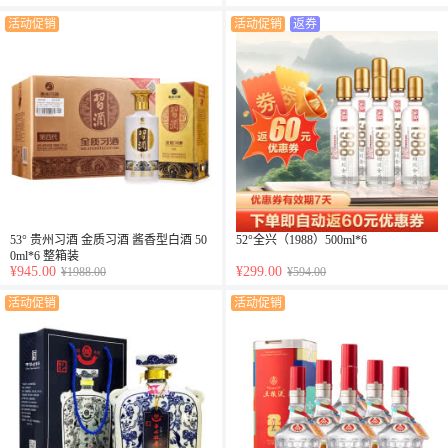
活动促销
活动促销
返券
53° 贵州习酒 金质习酒 酱香型白酒 50
52°全兴（1988）500ml*6
0ml*6 整箱装
¥945.00
¥299.00
¥1988.00
¥594.00
活动促销
活动促销