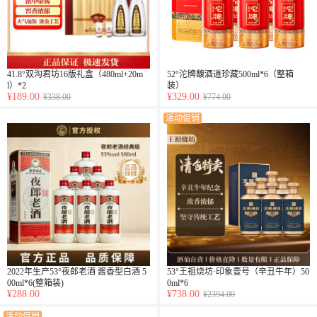
41.8°双沟君坊16版礼盒（480ml+20m
52°沱牌馥酒道珍藏500ml*6（整箱
l）*2
装）
¥189.00
¥329.00
¥338.00
¥774.00
活动促销
2022年生产53°夜郎老酒 酱香型白酒 5
53°王祖烧坊·印象壹号（辛丑牛年）50
00ml*6(整箱装)
0ml*6
¥288.00
¥738.00
¥2394.00
活动促销