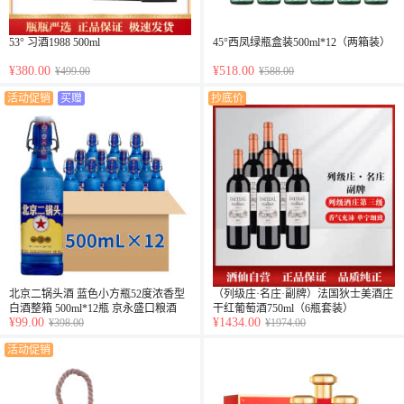
53° 习酒1988 500ml
45°西凤绿瓶盒装500ml*12（两箱装）
¥380.00
¥518.00
¥499.00
¥588.00
活动促销
买赠
抄底价
北京二锅头酒 蓝色小方瓶52度浓香型
（列级庄·名庄·副牌）法国狄士美酒庄
白酒整箱 500ml*12瓶 京永盛口粮酒
干红葡萄酒750ml（6瓶套装）
¥99.00
¥1434.00
¥398.00
¥1974.00
活动促销