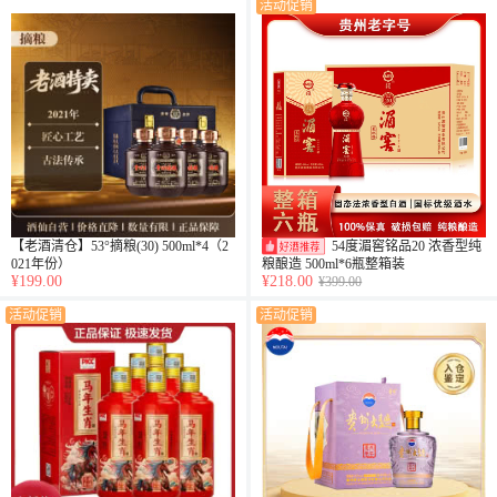
活动促销
【老酒清仓】53°摘粮(30) 500ml*4（2
54度湄窖铭品20 浓香型纯
021年份）
粮酿造 500ml*6瓶整箱装
¥199.00
¥218.00
¥399.00
活动促销
活动促销