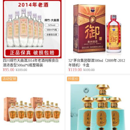
四川绵竹大曲酒2014年老酒纯粮食白
52°茅台集团御酒500ml（2009年-2012
酒浓香型500ml*6瓶整箱装
年随机）卡盒
¥95.00
¥119.00
¥399.00
¥199.00
活动促销
抄底价