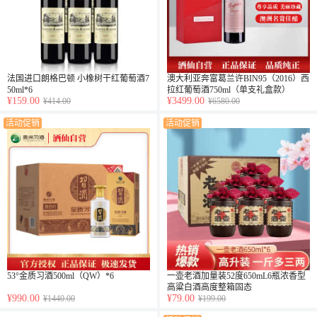
法国进口朗格巴顿 小橡树干红葡萄酒7
澳大利亚奔富葛兰许BIN95（2016）西
50ml*6
拉红葡萄酒750ml（单支礼盒款）
¥159.00
¥3499.00
¥414.00
¥6580.00
活动促销
活动促销
53°金质习酒500ml（QW）*6
一壶老酒加量装52度650mL6瓶浓香型
高粱白酒高度整箱固态
¥990.00
¥79.00
¥1440.00
¥199.00