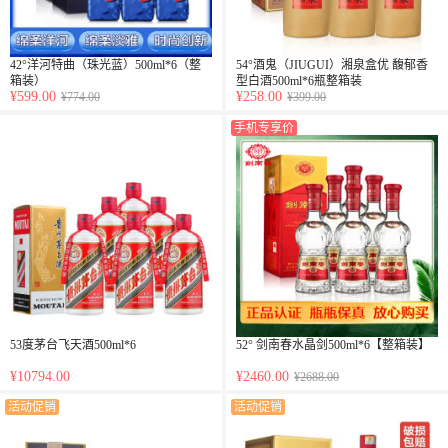
42°洋河特曲（珠光蓝）500ml*6（整
54°酒鬼（JIUGUI）湘泉盒优 馥郁香
箱装）
型白酒500ml*6瓶整箱装
¥599.00
¥258.00
¥774.00
¥399.00
手机专享价
53度茅台飞天酒500ml*6
52° 剑南春水晶剑500ml*6【整箱装】
¥10794.00
¥2460.00
¥2688.00
活动促销
活动促销