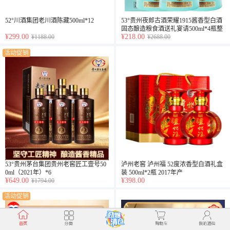
52°川酒集团老川酒陈藏500ml*12
53°贵州夜郎古酒荣耀1915酱香型白酒
固态酿造粮食酒送礼宴请500ml*4瓶整
¥299.00
¥218.00
¥1188.00
箱装
¥2688.00
活动促销
53°贵州茅台集团贵州老窖匠工壹号50
泸州老窖 泸州福 52度浓香型白酒礼盒
0ml（2021年）*6
装 500ml*2瓶 2017年产
¥649.00
¥398.00
¥1794.00
活动促销