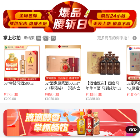
掌上秒拍
距结束
04
:
57
:
33
更多商品的你来抢！
53°金钻习酒500ml
52°酒鬼原浆酒500ml*
【酒仙甄选】国台马
53度茅
6（整箱装）（箱内含
年生肖酒 马到成功 53
*6(原箱
3个原厂手提袋）
度酱香型纯粮酒 500m
¥175.00
¥990.00
¥1088.00
¥10794
l*6 整箱装
¥299.00
¥1050.00
¥2888.00