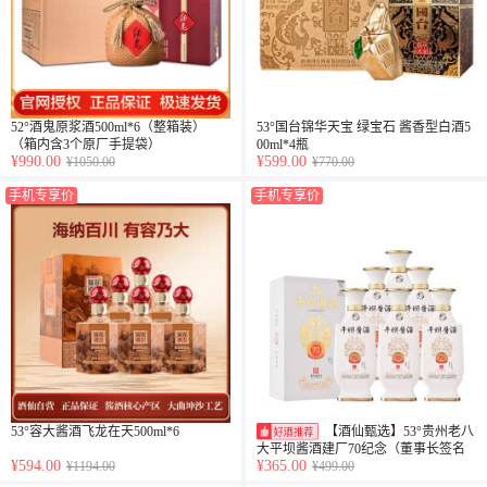
52°酒鬼原浆酒500ml*6（整箱装）
53°国台锦华天宝 绿宝石 酱香型白酒5
（箱内含3个原厂手提袋）
00ml*4瓶
¥990.00
¥599.00
¥1050.00
¥770.00
手机专享价
手机专享价
53°容大酱酒飞龙在天500ml*6
【酒仙甄选】53°贵州老八
大平坝酱酒建厂70纪念（董事长签名
¥594.00
¥365.00
¥1194.00
¥499.00
版）500ml*6整箱