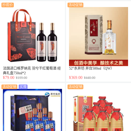
抄底价
活动促销
法国进口格罗纳克 羽兮干红葡萄酒 经
52°水井坊 井台500ml（QW）
典礼盒750ml*2
¥79.00
¥369.00
¥199.00
¥440.00
活动促销
买赠
活动促销