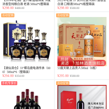
【2014年老酒】金六福 超级绵柔 50度
2022年老酒 53°贵州杜酱 利群1 酱香型
浓香型纯粮白酒 老酒 500ml*6整箱装
白酒 口粮酒500ml*6瓶整箱装
¥298.00
¥298.00
¥488.00
¥588.00
活动促销
活动促销
【酒仙清仓】33°椰岛鹿龟酒传承（60
53度天朝上品贵人500ml（6瓶）
0）500ml*6（整箱装）
¥294.00
¥295.00
¥354.00
¥588.00
手机专享价
活动促销