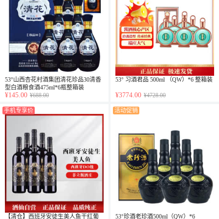
53°山西杏花村酒集团清花珍品30清香
53° 习酒君品 500ml （QW）*6 整箱装
型白酒粮食酒475ml*6瓶整箱装
¥145.00
¥3774.00
¥688.00
¥4728.00
手机专享价
活动促销
【清仓】西班牙安徒生美人鱼干红葡
53°珍酒老珍酒500ml（QW）*6