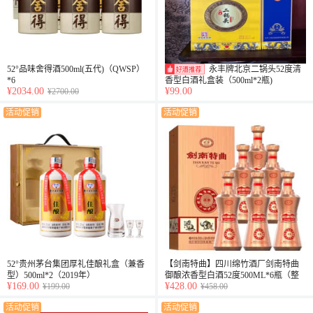
52°品味舍得酒500ml(五代)（QWSP）
永丰牌北京二锅头52度清
*6
香型白酒礼盒装（500ml*2瓶)
¥2034.00
¥99.00
¥2700.00
活动促销
活动促销
52°贵州茅台集团厚礼佳酿礼盒（兼香
【剑南特曲】四川绵竹酒厂剑南特曲
型）500ml*2（2019年）
御酿浓香型白酒52度500ML*6瓶（整
¥169.00
¥428.00
¥199.00
箱）
¥458.00
活动促销
活动促销