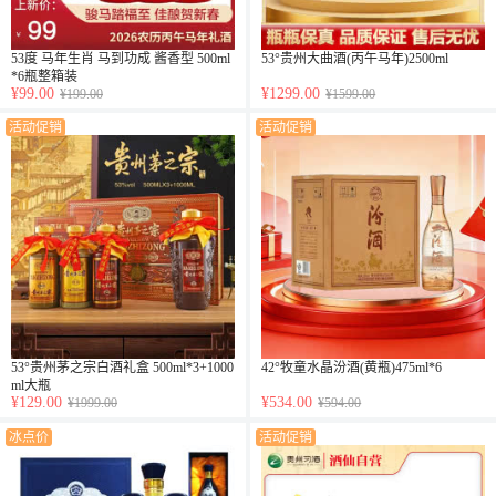
53度 马年生肖 马到功成 酱香型 500ml
53°贵州大曲酒(丙午马年)2500ml
*6瓶整箱装
¥99.00
¥1299.00
¥199.00
¥1599.00
活动促销
活动促销
53°贵州茅之宗白酒礼盒 500ml*3+1000
42°牧童水晶汾酒(黄瓶)475ml*6
ml大瓶
¥129.00
¥534.00
¥1999.00
¥594.00
冰点价
活动促销