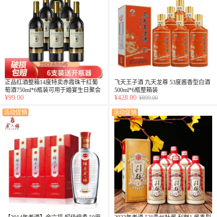
正品红酒整箱14度特卖赤霞珠干红葡
飞天王子酒 九天龙尊 53度酱香型白酒
萄酒750ml*6瓶装可用于婚宴生日聚会
500ml*6瓶整箱装
¥99.00
¥428.00
送礼用酒
¥899.00
活动促销
活动促销