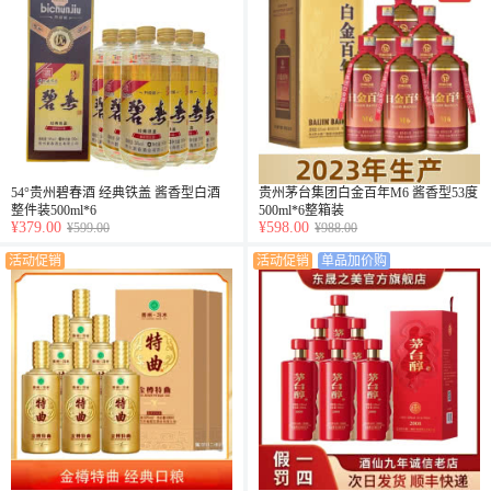
54°贵州碧春酒 经典铁盖 酱香型白酒
贵州茅台集团白金百年M6 酱香型53度
整件装500ml*6
500ml*6整箱装
¥379.00
¥598.00
¥599.00
¥988.00
活动促销
活动促销
单品加价购