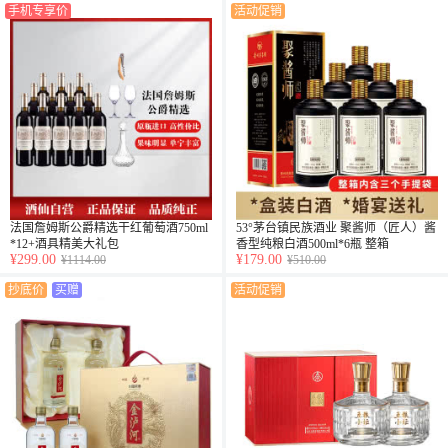
手机专享价
活动促销
法国詹姆斯公爵精选干红葡萄酒750ml
53°茅台镇民族酒业 聚酱师（匠人）酱
*12+酒具精美大礼包
香型纯粮白酒500ml*6瓶 整箱
¥299.00
¥179.00
¥1114.00
¥510.00
抄底价
买赠
活动促销