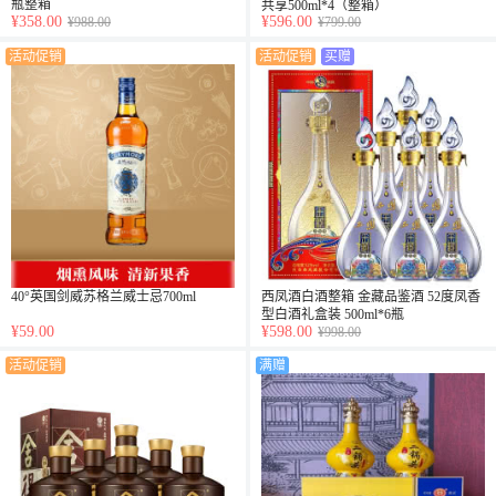
瓶整箱
共享500ml*4（整箱）
¥358.00
¥596.00
¥988.00
¥799.00
活动促销
活动促销
买赠
40°英国剑威苏格兰威士忌700ml
西凤酒白酒整箱 金藏品鉴酒 52度凤香
型白酒礼盒装 500ml*6瓶
¥59.00
¥598.00
¥998.00
活动促销
满赠