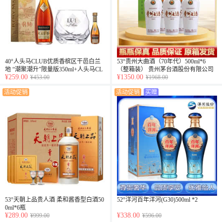
40°人头马CLUB优质香槟区干邑白兰
53°贵州大曲酒（70年代）500ml*6
地 “潮聚潮升”限量版350ml+人头马CL
（整箱装） 贵州茅台酒股份有限公司
¥259.00
¥1350.00
UB干邑杯+ 40°法国人头马CLUB干邑
¥453.00
出品
¥1968.00
白兰地30ml（乐享）
活动促销
活动促销
买赠
53°天朝上品贵人酒 柔和酱香型白酒50
52°洋河百年洋河(G30)500ml *2
0ml*6瓶
¥289.00
¥338.00
¥999.00
¥596.00