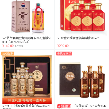
52°茅台酒集团贵州贡酒 实木礼盒版50
50.8°金六福酒金浆典藏版500ml*6
0ml（2009-2012随机）
¥149.00
¥299.00
¥269.00
活动促销
手机专享价
53°怀庄 龙游四海 酱香型白酒450ml*6
【酒仙甄选】53°国台天地