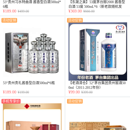
53°贵州习水特曲酒 酱香型白酒500ml*
【东晟之美】53度茅台醇2008 酱香型
6瓶
白酒 53度 500mL*6（新老款随机发
¥189.00
¥369.00
¥499.00
货）
¥666.00
活动促销
活动促销
53°贵州贵礼酱香型白酒500ml*6瓶
【老酒清仓】52°茅台集团贵州窖酒50
0ml（2011-2012年份）
¥189.00
¥99.00
¥199.00
¥399.00
手机专享价
活动促销