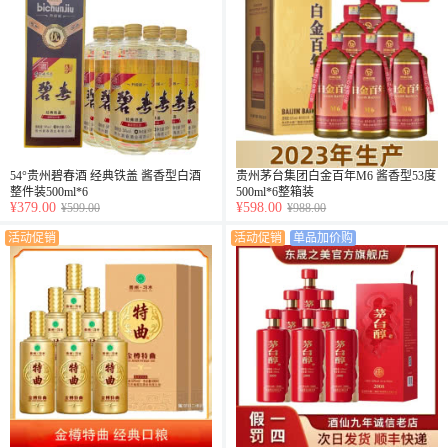
54°贵州碧春酒 经典铁盖 酱香型白酒
贵州茅台集团白金百年M6 酱香型53度
整件装500ml*6
500ml*6整箱装
¥379.00
¥598.00
¥599.00
¥988.00
活动促销
活动促销
单品加价购