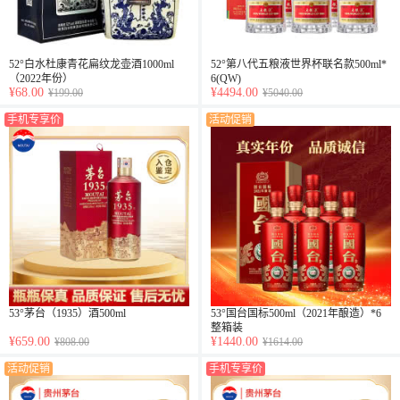
52°白水杜康青花扁纹龙壶酒1000ml
52°第八代五粮液世界杯联名款500ml*
（2022年份）
6(QW)
¥68.00
¥4494.00
¥199.00
¥5040.00
手机专享价
活动促销
53°茅台（1935）酒500ml
53°国台国标500ml（2021年酿造）*6
整箱装
¥659.00
¥1440.00
¥808.00
¥1614.00
活动促销
手机专享价