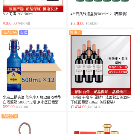
53° 习酒1988 500ml
45°西凤绿瓶盒装500ml*12（两箱装）
¥380.00
¥518.00
¥499.00
¥588.00
活动促销
买赠
抄底价
北京二锅头酒 蓝色小方瓶52度浓香型
（列级庄·名庄·副牌）法国狄士美酒庄
白酒整箱 500ml*12瓶 京永盛口粮酒
干红葡萄酒750ml（6瓶套装）
¥99.00
¥1434.00
¥398.00
¥1974.00
活动促销