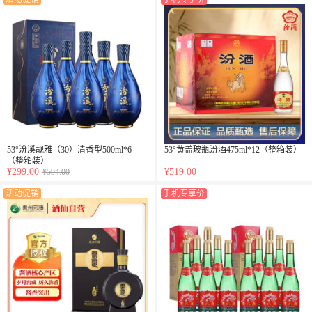
53°汾溪靓雅（30）清香型500ml*6
53°黄盖玻瓶汾酒475ml*12（整箱装）
（整箱装）
¥299.00
¥519.00
¥594.00
活动促销
手机专享价