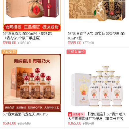
52°酒鬼原浆酒500ml*6（整箱装）
53°国台锦华天宝 绿宝石 酱香型白酒5
（箱内含3个原厂手提袋）
00ml*4瓶
¥990.00
¥599.00
¥1050.00
¥770.00
活动促销
手机专享价
53°容大酱酒飞龙在天500ml*6
【酒仙甄选】53°贵州老八
大平坝酱酒建厂70纪念（董事长签名
¥594.00
¥365.00
¥1194.00
¥499.00
版）500ml*6整箱