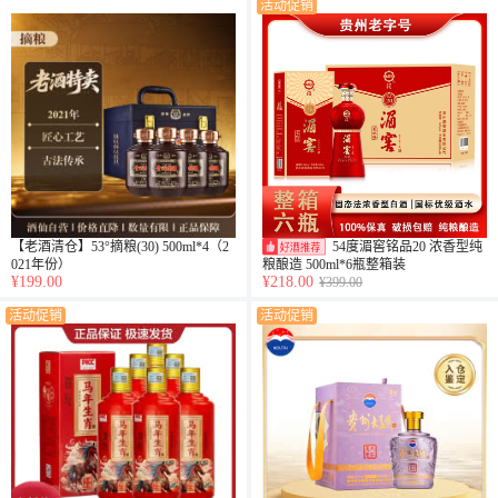
活动促销
【老酒清仓】53°摘粮(30) 500ml*4（2
54度湄窖铭品20 浓香型纯
021年份）
粮酿造 500ml*6瓶整箱装
¥199.00
¥218.00
¥399.00
活动促销
活动促销