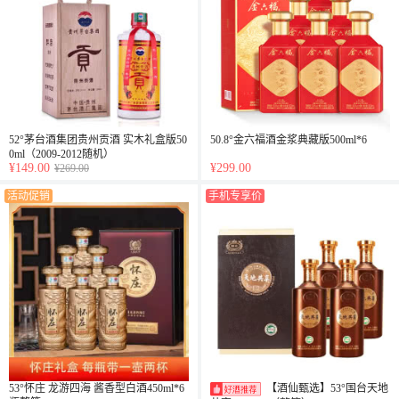
52°茅台酒集团贵州贡酒 实木礼盒版50
50.8°金六福酒金浆典藏版500ml*6
0ml（2009-2012随机）
¥149.00
¥299.00
¥269.00
活动促销
手机专享价
53°怀庄 龙游四海 酱香型白酒450ml*6
【酒仙甄选】53°国台天地