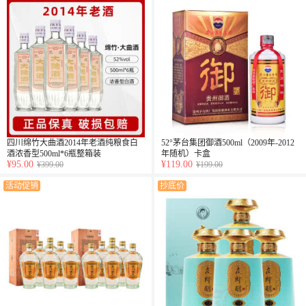
四川绵竹大曲酒2014年老酒纯粮食白
52°茅台集团御酒500ml（2009年-2012
酒浓香型500ml*6瓶整箱装
年随机）卡盒
¥95.00
¥119.00
¥399.00
¥199.00
活动促销
抄底价