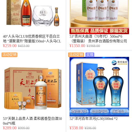
40°人头马CLUB优质香槟区干邑白兰
53°贵州大曲酒（70年代）500ml*6
地 “潮聚潮升”限量版350ml+人头马CL
（整箱装） 贵州茅台酒股份有限公司
¥259.00
¥1350.00
UB干邑杯+ 40°法国人头马CLUB干邑
¥453.00
出品
¥1968.00
白兰地30ml（乐享）
活动促销
活动促销
买赠
53°天朝上品贵人酒 柔和酱香型白酒50
52°洋河百年洋河(G30)500ml *2
0ml*6瓶
¥289.00
¥338.00
¥999.00
¥596.00