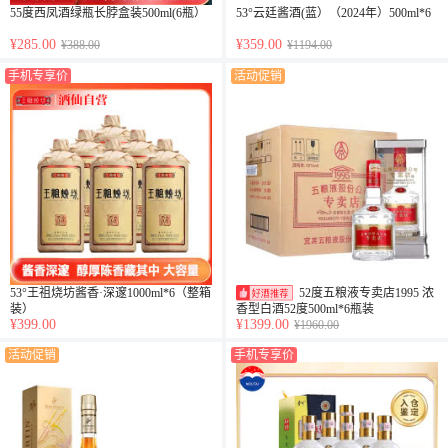
55度西凤酒绿瓶长脖盒装500ml(6瓶）
53°云廷酱酒(蓝）（2024年）500ml*6
¥285.00
¥359.00
¥388.00
¥1194.00
手机专享价
活动促销
53°王祖烧坊酱香·深邃1000ml*6（整箱
52度五粮液专卖店1995 浓
装）
香型白酒52度500ml*6瓶装
¥399.00
¥1399.00
¥1960.00
活动促销
手机专享价