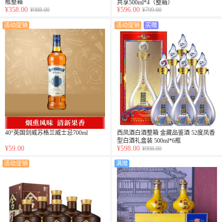
瓶整箱
共享500ml*4（整箱）
¥358.00
¥596.00
¥988.00
¥799.00
活动促销
活动促销
买赠
40°英国剑威苏格兰威士忌700ml
西凤酒白酒整箱 金藏品鉴酒 52度凤香
型白酒礼盒装 500ml*6瓶
¥59.00
¥598.00
¥998.00
活动促销
满赠