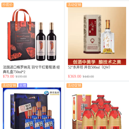
抄底价
活动促销
法国进口格罗纳克 羽兮干红葡萄酒 经
52°水井坊 井台500ml（QW）
典礼盒750ml*2
¥79.00
¥369.00
¥199.00
¥440.00
活动促销
买赠
活动促销