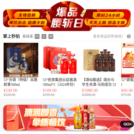
掌上秒拍
距结束
00
:
41
:
45
更多商品的你来抢！
53°汾酒（特级）丝路
53°民族集团云廷酱酒
【酒仙甄选】国台马
52°酒
叙事500ml
500ml*2（2024年份）
年生肖酒 马到成功 53
l
度酱香型纯粮酒 500m
¥249.00
¥109.00
¥1088.00
¥69.00
l*6 整箱装
¥328.00
¥299.00
¥2888.00
¥79.00