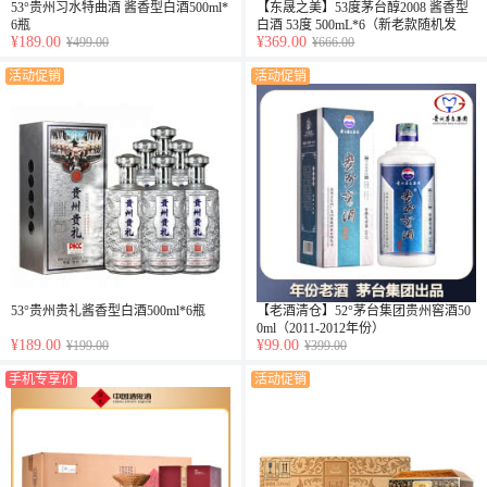
53°贵州习水特曲酒 酱香型白酒500ml*
【东晟之美】53度茅台醇2008 酱香型
6瓶
白酒 53度 500mL*6（新老款随机发
¥189.00
¥369.00
¥499.00
货）
¥666.00
活动促销
活动促销
53°贵州贵礼酱香型白酒500ml*6瓶
【老酒清仓】52°茅台集团贵州窖酒50
0ml（2011-2012年份）
¥189.00
¥99.00
¥199.00
¥399.00
手机专享价
活动促销