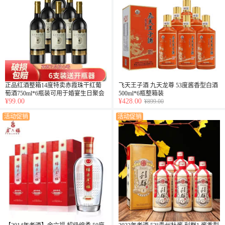
正品红酒整箱14度特卖赤霞珠干红葡
飞天王子酒 九天龙尊 53度酱香型白酒
萄酒750ml*6瓶装可用于婚宴生日聚会
500ml*6瓶整箱装
¥99.00
¥428.00
送礼用酒
¥899.00
活动促销
活动促销