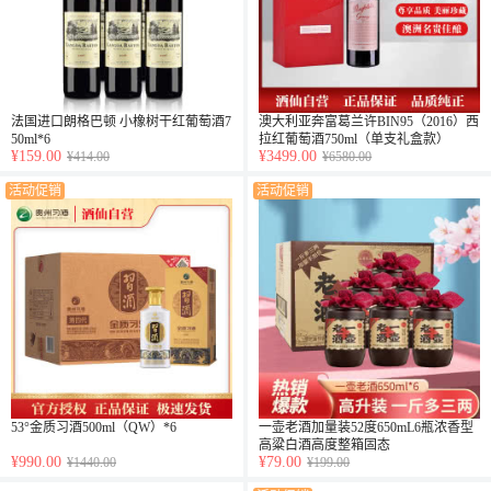
法国进口朗格巴顿 小橡树干红葡萄酒7
澳大利亚奔富葛兰许BIN95（2016）西
50ml*6
拉红葡萄酒750ml（单支礼盒款）
¥159.00
¥3499.00
¥414.00
¥6580.00
活动促销
活动促销
53°金质习酒500ml（QW）*6
一壶老酒加量装52度650mL6瓶浓香型
高粱白酒高度整箱固态
¥990.00
¥79.00
¥1440.00
¥199.00