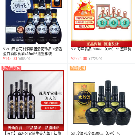
53°山西杏花村酒集团清花珍品30清香
53° 习酒君品 500ml （QW）*6 整箱装
型白酒粮食酒475ml*6瓶整箱装
¥145.00
¥3774.00
¥688.00
¥4728.00
手机专享价
活动促销
【清仓】西班牙安徒生美人鱼干红葡
53°珍酒老珍酒500ml（QW）*6