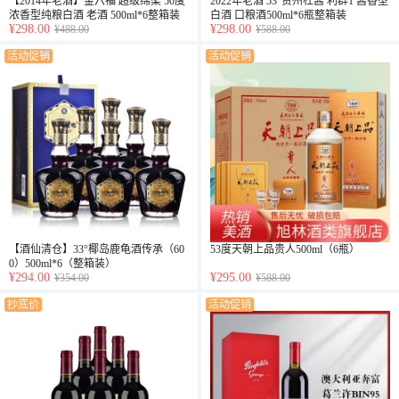
【2014年老酒】金六福 超级绵柔 50度
2022年老酒 53°贵州杜酱 利群1 酱香型
浓香型纯粮白酒 老酒 500ml*6整箱装
白酒 口粮酒500ml*6瓶整箱装
¥298.00
¥298.00
¥488.00
¥588.00
活动促销
活动促销
【酒仙清仓】33°椰岛鹿龟酒传承（60
53度天朝上品贵人500ml（6瓶）
0）500ml*6（整箱装）
¥294.00
¥295.00
¥354.00
¥588.00
抄底价
活动促销