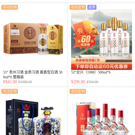
活动促销
活动促销
返券
53° 贵州习酒 金质习酒 酱香型白酒 50
52°全兴（1988）500ml*6
0ml*6 整箱装
¥945.00
¥299.00
¥1988.00
¥594.00
活动促销
活动促销