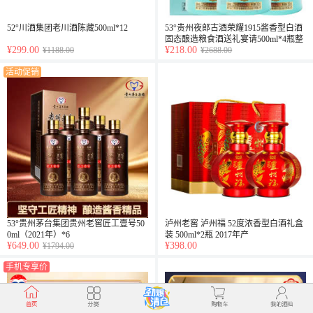
52°川酒集团老川酒陈藏500ml*12
53°贵州夜郎古酒荣耀1915酱香型白酒
固态酿造粮食酒送礼宴请500ml*4瓶整
¥299.00
¥218.00
¥1188.00
箱装
¥2688.00
活动促销
53°贵州茅台集团贵州老窖匠工壹号50
泸州老窖 泸州福 52度浓香型白酒礼盒
0ml（2021年）*6
装 500ml*2瓶 2017年产
¥649.00
¥398.00
¥1794.00
手机专享价