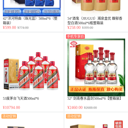
42°洋河特曲（珠光蓝）500ml*6（整
54°酒鬼（JIUGUI）湘泉盒优 馥郁香
箱装）
型白酒500ml*6瓶整箱装
¥599.00
¥258.00
¥774.00
¥399.00
手机专享价
53度茅台飞天酒500ml*6
52° 剑南春水晶剑500ml*6【整箱装】
¥10794.00
¥2460.00
¥2688.00
活动促销
活动促销