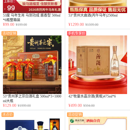
53度 马年生肖 马到功成 酱香型 500ml
53°贵州大曲酒(丙午马年)2500ml
*6瓶整箱装
¥99.00
¥1299.00
¥199.00
¥1599.00
活动促销
手机专享价
53°贵州茅之宗白酒礼盒 500ml*3+1000
42°牧童水晶汾酒(黄瓶)475ml*6
ml大瓶
¥129.00
¥499.00
¥1999.00
¥594.00
冰点价
活动促销