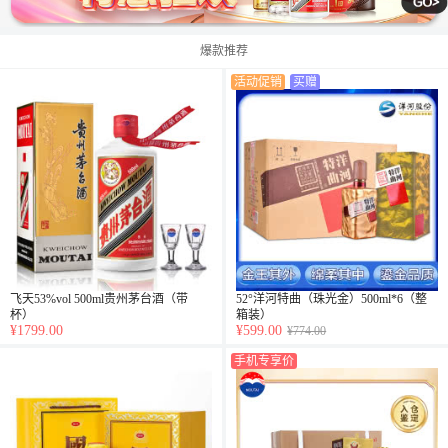
爆款推荐
活动促销
买赠
飞天53%vol 500ml贵州茅台酒（带
52°洋河特曲（珠光金）500ml*6（整
杯）
箱装）
¥1799.00
¥599.00
¥774.00
手机专享价