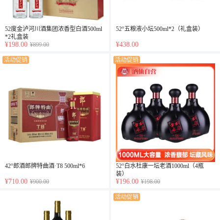
52度金泸河川酒集团浓香型白酒500ml
52°五粮液小坛500ml*2（礼盒装）
*2礼盒装
¥198.00
¥438.00
¥899.00
活动促销
活动促销
42°郎酒郎牌特曲酒·T8 500ml*6
52°白水杜康一坛老酒1000ml（4瓶
装）
¥710.00
¥196.00
¥900.00
¥198.00
活动促销