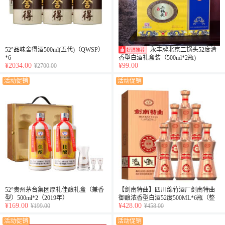
52°品味舍得酒500ml(五代)（QWSP）
永丰牌北京二锅头52度清
*6
香型白酒礼盒装（500ml*2瓶)
¥2034.00
¥99.00
¥2700.00
活动促销
活动促销
52°贵州茅台集团厚礼佳酿礼盒（兼香
【剑南特曲】四川绵竹酒厂剑南特曲
型）500ml*2（2019年）
御酿浓香型白酒52度500ML*6瓶（整
¥169.00
¥428.00
¥199.00
箱）
¥458.00
活动促销
活动促销