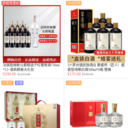
手机专享价
活动促销
法国詹姆斯公爵精选干红葡萄酒750ml
53°茅台镇民族酒业 聚酱师（匠人）酱
*12+酒具精美大礼包
香型纯粮白酒500ml*6瓶 整箱
¥299.00
¥179.00
¥1114.00
¥510.00
抄底价
买赠
活动促销