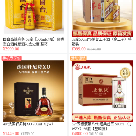
国台高端商务 53度【500mlx4瓶】酱香
53度500ml*6茅台王子酒（金王子）整
型白酒纯粮酒礼盒52度 整箱
箱装
¥3999.00
¥999.00
¥1548.00
手机专享价
活动促销
40°法国轩尼诗XO 700ml（QW）
52°五粮液第八代 经典普五 500ml （Q
WZX）*6瓶【整箱装】
¥1449.00
¥4800.00
¥1559.00
¥6150.00