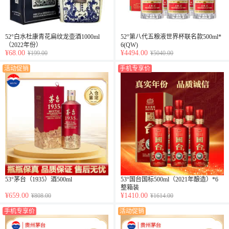
52°白水杜康青花扁纹龙壶酒1000ml
52°第八代五粮液世界杯联名款500ml*
（2022年份）
6(QW)
¥68.00
¥4494.00
¥199.00
¥5040.00
活动促销
手机专享价
53°茅台（1935）酒500ml
53°国台国标500ml（2021年酿造）*6
整箱装
¥659.00
¥1410.00
¥808.00
¥1614.00
手机专享价
活动促销