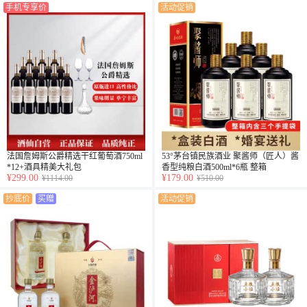
手机专享价
活动促销
法国詹姆斯公爵精选干红葡萄酒750ml
53°茅台镇民族酒业 聚酱师（匠人）酱
*12+酒具精美大礼包
香型纯粮白酒500ml*6瓶 整箱
¥299.00
¥179.00
¥1114.00
¥510.00
抄底价
买赠
活动促销