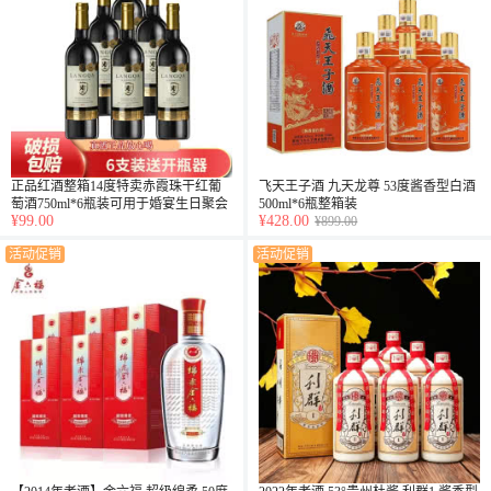
正品红酒整箱14度特卖赤霞珠干红葡
飞天王子酒 九天龙尊 53度酱香型白酒
萄酒750ml*6瓶装可用于婚宴生日聚会
500ml*6瓶整箱装
¥99.00
¥428.00
送礼用酒
¥899.00
活动促销
活动促销