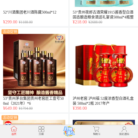
52°川酒集团老川酒陈藏500ml*12
53°贵州夜郎古酒荣耀1915酱香型白酒
固态酿造粮食酒送礼宴请500ml*4瓶整
¥299.00
¥218.00
¥1188.00
箱装
¥2688.00
活动促销
53°贵州茅台集团贵州老窖匠工壹号50
泸州老窖 泸州福 52度浓香型白酒礼盒
0ml（2021年）*6
装 500ml*2瓶 2017年产
¥649.00
¥398.00
¥1794.00
活动促销