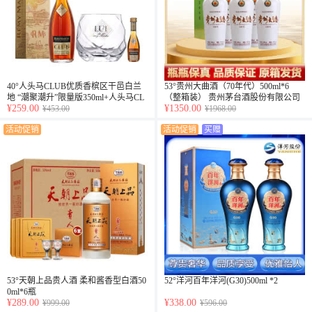
40°人头马CLUB优质香槟区干邑白兰
53°贵州大曲酒（70年代）500ml*6
地 “潮聚潮升”限量版350ml+人头马CL
（整箱装） 贵州茅台酒股份有限公司
¥259.00
¥1350.00
UB干邑杯+ 40°法国人头马CLUB干邑
¥453.00
出品
¥1968.00
白兰地30ml（乐享）
活动促销
活动促销
买赠
53°天朝上品贵人酒 柔和酱香型白酒50
52°洋河百年洋河(G30)500ml *2
0ml*6瓶
¥289.00
¥338.00
¥999.00
¥596.00