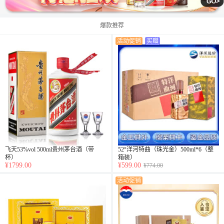
爆款推荐
活动促销
买赠
飞天53%vol 500ml贵州茅台酒（带
52°洋河特曲（珠光金）500ml*6（整
杯）
箱装）
¥1799.00
¥599.00
¥774.00
活动促销