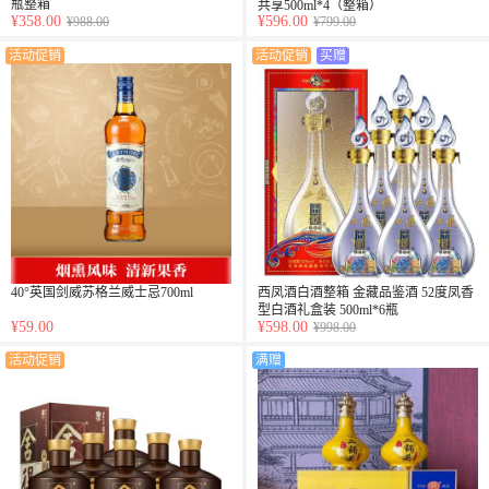
瓶整箱
共享500ml*4（整箱）
¥358.00
¥596.00
¥988.00
¥799.00
活动促销
活动促销
买赠
40°英国剑威苏格兰威士忌700ml
西凤酒白酒整箱 金藏品鉴酒 52度凤香
型白酒礼盒装 500ml*6瓶
¥59.00
¥598.00
¥998.00
活动促销
满赠