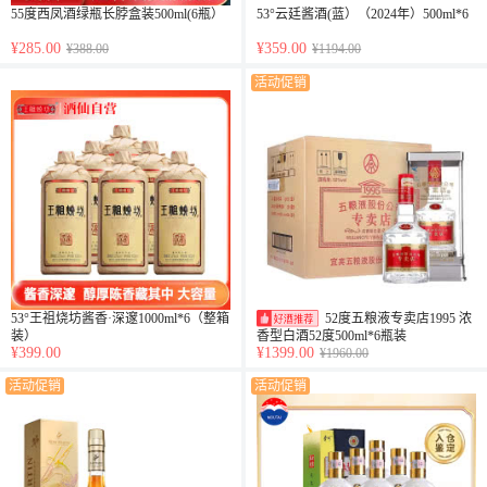
55度西凤酒绿瓶长脖盒装500ml(6瓶）
53°云廷酱酒(蓝）（2024年）500ml*6
¥285.00
¥359.00
¥388.00
¥1194.00
活动促销
53°王祖烧坊酱香·深邃1000ml*6（整箱
52度五粮液专卖店1995 浓
装）
香型白酒52度500ml*6瓶装
¥399.00
¥1399.00
¥1960.00
活动促销
活动促销