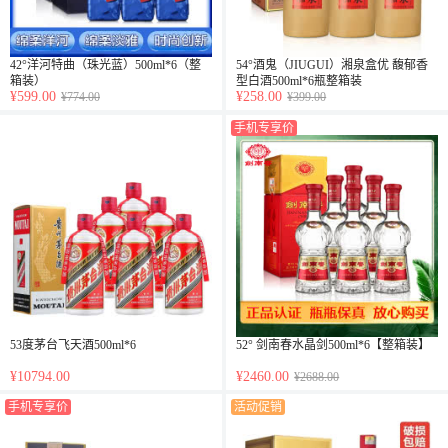
42°洋河特曲（珠光蓝）500ml*6（整
54°酒鬼（JIUGUI）湘泉盒优 馥郁香
箱装）
型白酒500ml*6瓶整箱装
¥599.00
¥258.00
¥774.00
¥399.00
手机专享价
53度茅台飞天酒500ml*6
52° 剑南春水晶剑500ml*6【整箱装】
¥10794.00
¥2460.00
¥2688.00
手机专享价
活动促销