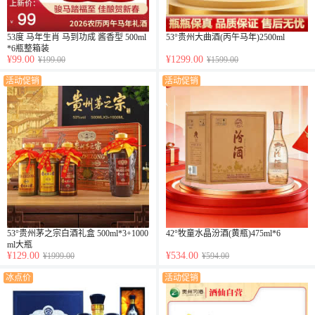
53度 马年生肖 马到功成 酱香型 500ml
53°贵州大曲酒(丙午马年)2500ml
*6瓶整箱装
¥99.00
¥1299.00
¥199.00
¥1599.00
活动促销
活动促销
53°贵州茅之宗白酒礼盒 500ml*3+1000
42°牧童水晶汾酒(黄瓶)475ml*6
ml大瓶
¥129.00
¥534.00
¥1999.00
¥594.00
冰点价
活动促销