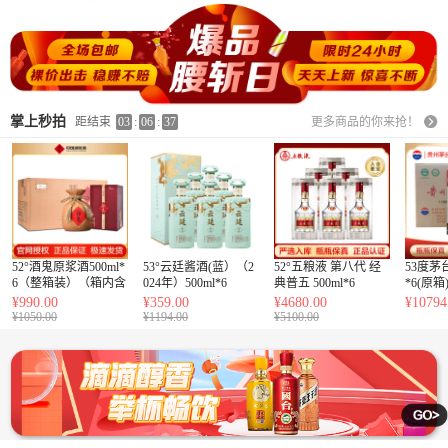
掌上秒拍
距结束
03
:
06
:
35
更多商品的你来抢！
52°酒鬼原浆酒500ml*
53°云廷酱酒(蓝）（2
52°五粮液 第八代 经
53度茅
6（整箱装）（箱内含
024年）500ml*6
典普五 500ml*6
*6(原箱
3个原厂手提袋）
¥990.00
¥359.00
¥4680.00
¥10794
¥1050.00
¥1194.00
¥5100.00