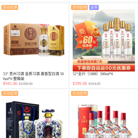
活动促销
活动促销
返券
53° 贵州习酒 金质习酒 酱香型白酒 50
52°全兴（1988）500ml*6
0ml*6 整箱装
¥945.00
¥299.00
¥1988.00
¥594.00
活动促销
活动促销