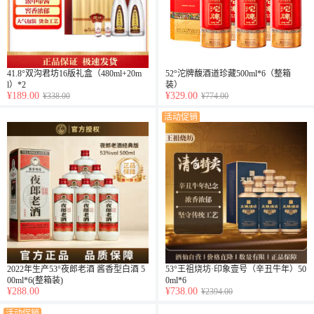
41.8°双沟君坊16版礼盒（480ml+20m
52°沱牌馥酒道珍藏500ml*6（整箱
l）*2
装）
¥189.00
¥329.00
¥338.00
¥774.00
活动促销
2022年生产53°夜郎老酒 酱香型白酒 5
53°王祖烧坊·印象壹号（辛丑牛年）50
00ml*6(整箱装)
0ml*6
¥288.00
¥738.00
¥2394.00
活动促销