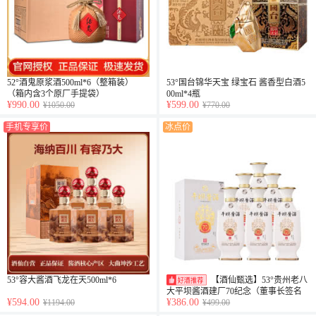
52°酒鬼原浆酒500ml*6（整箱装）
53°国台锦华天宝 绿宝石 酱香型白酒5
（箱内含3个原厂手提袋）
00ml*4瓶
¥990.00
¥599.00
¥1050.00
¥770.00
手机专享价
冰点价
53°容大酱酒飞龙在天500ml*6
【酒仙甄选】53°贵州老八
大平坝酱酒建厂70纪念（董事长签名
¥594.00
¥386.00
¥1194.00
¥499.00
版）500ml*6整箱