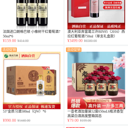
法国进口朗格巴顿 小橡树干红葡萄酒7
澳大利亚奔富葛兰许BIN95（2016）西
50ml*6
拉红葡萄酒750ml（单支礼盒款）
¥159.00
¥3499.00
¥414.00
¥6580.00
活动促销
活动促销
53°金质习酒500ml（QW）*6
一壶老酒加量装52度650mL6瓶浓香型
高粱白酒高度整箱固态
¥990.00
¥79.00
¥1440.00
¥199.00