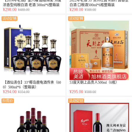
【2014年老酒】金六福 超级绵柔 50度
2022年老酒 53°贵州杜酱 利群1 酱香型
浓香型纯粮白酒 老酒 500ml*6整箱装
白酒 口粮酒500ml*6瓶整箱装
¥298.00
¥298.00
¥488.00
¥588.00
活动促销
活动促销
【酒仙清仓】33°椰岛鹿龟酒传承（60
53度天朝上品贵人500ml（6瓶）
0）500ml*6（整箱装）
¥294.00
¥295.00
¥354.00
¥588.00
抄底价
活动促销