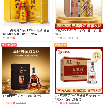
国台高端商务 53度【500mlx4瓶】酱香
53度500ml*6茅台王子酒（金王子）整
型白酒纯粮酒礼盒52度 整箱
箱装
¥3999.00
¥999.00
¥1548.00
手机专享价
活动促销
40°法国轩尼诗XO 700ml（QW）
52°五粮液第八代 经典普五 500ml （Q
WZX）*6瓶【整箱装】
¥1449.00
¥4800.00
¥1559.00
¥6150.00