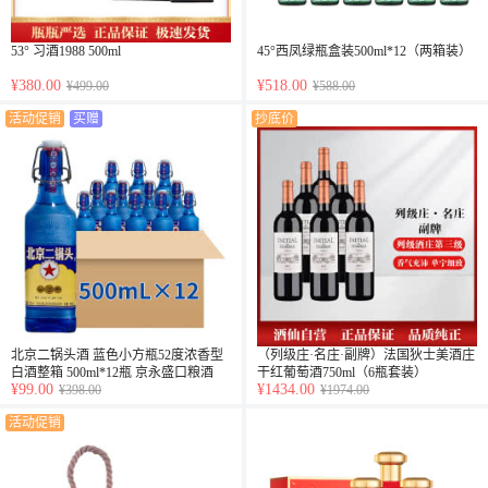
53° 习酒1988 500ml
45°西凤绿瓶盒装500ml*12（两箱装）
¥380.00
¥518.00
¥499.00
¥588.00
活动促销
买赠
抄底价
北京二锅头酒 蓝色小方瓶52度浓香型
（列级庄·名庄·副牌）法国狄士美酒庄
白酒整箱 500ml*12瓶 京永盛口粮酒
干红葡萄酒750ml（6瓶套装）
¥99.00
¥1434.00
¥398.00
¥1974.00
活动促销