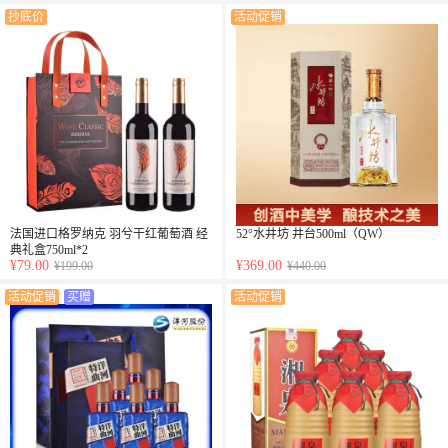
抄底价
活动促销
法国进口格罗纳克 羽兮干红葡萄酒 经
52°水井坊 井台500ml（QW）
典礼盒750ml*2
¥79.00
¥369.00
¥199.00
¥440.00
活动促销
买赠
活动促销