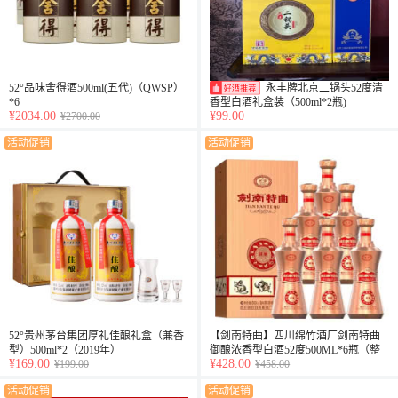
52°品味舍得酒500ml(五代)（QWSP）
永丰牌北京二锅头52度清
*6
香型白酒礼盒装（500ml*2瓶)
¥2034.00
¥99.00
¥2700.00
活动促销
活动促销
52°贵州茅台集团厚礼佳酿礼盒（兼香
【剑南特曲】四川绵竹酒厂剑南特曲
型）500ml*2（2019年）
御酿浓香型白酒52度500ML*6瓶（整
¥169.00
¥428.00
¥199.00
箱）
¥458.00
活动促销
活动促销