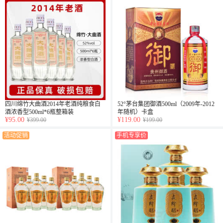
四川绵竹大曲酒2014年老酒纯粮食白
52°茅台集团御酒500ml（2009年-2012
酒浓香型500ml*6瓶整箱装
年随机）卡盒
¥95.00
¥119.00
¥399.00
¥199.00
活动促销
手机专享价