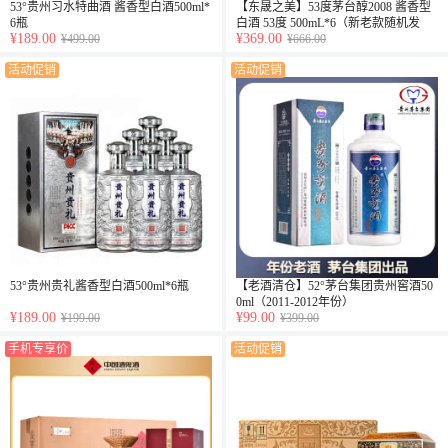
53°贵州习水特曲酒 酱香型白酒500ml*
【东晟之美】53度茅台醇2008 酱香型
6瓶
白酒 53度 500mL*6（新老款随机发
¥189.00
¥369.00
¥499.00
货）
¥666.00
活动促销
活动促销
53°贵州贵礼酱香型白酒500ml*6瓶
【老酒清仓】52°茅台集团贵州窖酒50
0ml（2011-2012年份）
¥189.00
¥99.00
¥199.00
¥399.00
手机专享价
活动促销