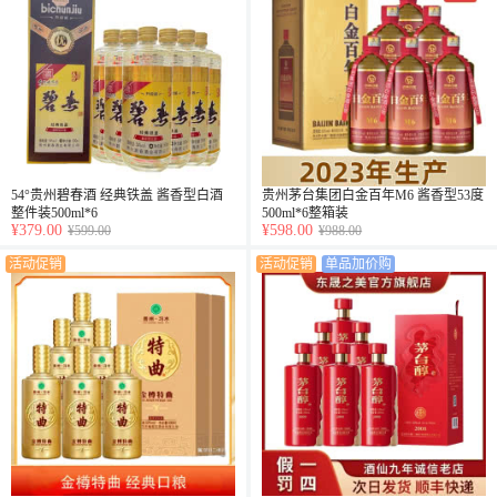
54°贵州碧春酒 经典铁盖 酱香型白酒
贵州茅台集团白金百年M6 酱香型53度
整件装500ml*6
500ml*6整箱装
¥379.00
¥598.00
¥599.00
¥988.00
活动促销
活动促销
单品加价购