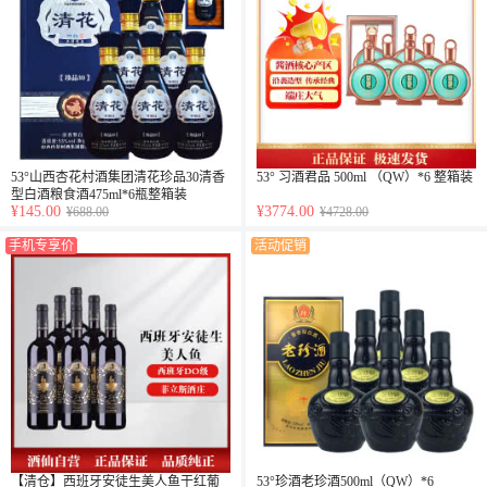
53°山西杏花村酒集团清花珍品30清香
53° 习酒君品 500ml （QW）*6 整箱装
型白酒粮食酒475ml*6瓶整箱装
¥145.00
¥3774.00
¥688.00
¥4728.00
手机专享价
活动促销
【清仓】西班牙安徒生美人鱼干红葡
53°珍酒老珍酒500ml（QW）*6