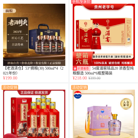
手机专享价
【老酒清仓】53°摘粮(30) 500ml*4（2
54度湄窖铭品20 浓香型纯
021年份）
粮酿造 500ml*6瓶整箱装
¥199.00
¥218.00
¥399.00
活动促销
活动促销