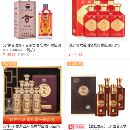
52°茅台酒集团贵州贡酒 实木礼盒版50
50.8°金六福酒金浆典藏版500ml*6
0ml（2009-2012随机）
¥149.00
¥299.00
¥269.00
活动促销
活动促销
53°怀庄 龙游四海 酱香型白酒450ml*6
【酒仙甄选】53°国台天地