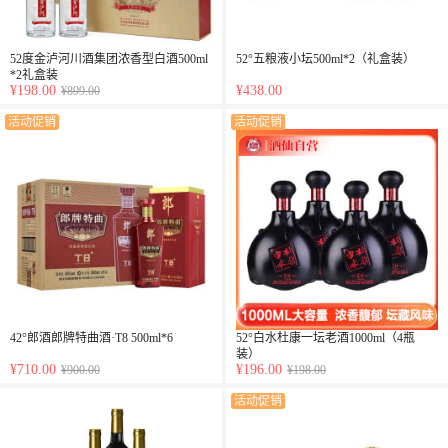
52度金泸河川酒集团浓香型白酒500ml
52°五粮液小坛500ml*2（礼盒装）
*2礼盒装
¥198.00
¥438.00
¥899.00
活动促销
活动促销
42°郎酒郎牌特曲酒·T8 500ml*6
52°白水杜康一坛老酒1000ml（4瓶
装）
¥710.00
¥196.00
¥900.00
¥198.00
活动促销